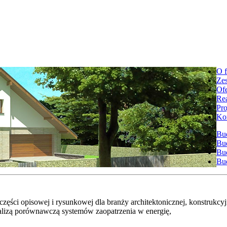
O f
Ze
Ofe
Rea
Pro
Ko
Bu
Bu
Bu
Bud
ęści opisowej i rysunkowej dla branży architektonicznej, konstrukcyjne
nalizą porównawczą systemów zaopatrzenia w energię,