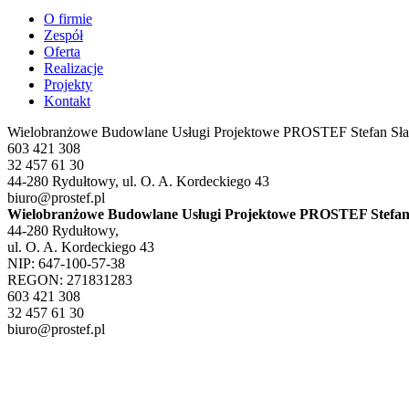
O firmie
Zespół
Oferta
Realizacje
Projekty
Kontakt
Wielobranżowe Budowlane Usługi Projektowe PRO
STEF
Stefan Sł
603 421 308
32 457 61 30
44-280 Rydułtowy, ul. O. A. Kordeckiego 43
biuro@prostef.pl
Wielobranżowe Budowlane Usługi Projektowe PROSTEF Stefan
44-280 Rydułtowy,
ul. O. A. Kordeckiego 43
NIP: 647-100-57-38
REGON: 271831283
603 421 308
32 457 61 30
biuro@prostef.pl