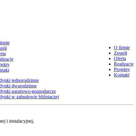
irmie
O firmie
spół
Zespół
rta
Oferta
lizacje
Realizacje
jekty
Projekty
ntakt
Kontakt
dynki jednorodzinne
dynki dwurodzinne
dynki garażowo-gospodarcze
ynki w zabudowie bliźniaczej
j i instalacyjnej,