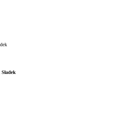
adek
 Sładek