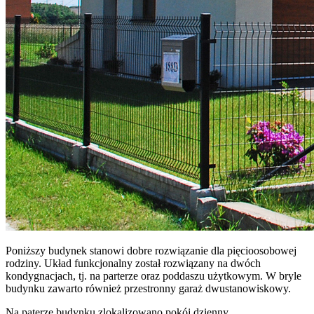
Poniższy budynek stanowi dobre rozwiązanie dla pięcioosobowej
rodziny. Układ funkcjonalny został rozwiązany na dwóch
kondygnacjach, tj. na parterze oraz poddaszu użytkowym. W bryle
budynku zawarto również przestronny garaż dwustanowiskowy.
Na paterze budynku zlokalizowano pokój dzienny,