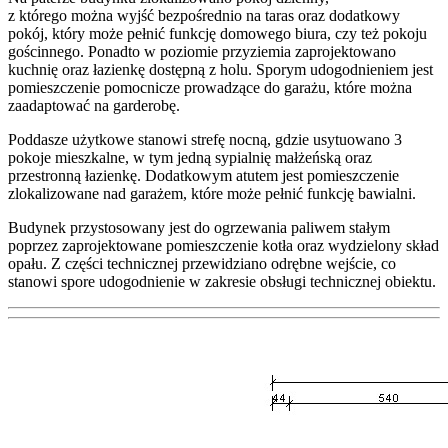
z którego można wyjść bezpośrednio na taras oraz dodatkowy
pokój, który może pełnić funkcję domowego biura, czy też pokoju
gościnnego. Ponadto w poziomie przyziemia zaprojektowano
kuchnię oraz łazienkę dostępną z holu. Sporym udogodnieniem jest
pomieszczenie pomocnicze prowadzące do garażu, które można
zaadaptować na garderobę.
Poddasze użytkowe stanowi strefę nocną, gdzie usytuowano 3
pokoje mieszkalne, w tym jedną sypialnię małżeńską oraz
przestronną łazienkę. Dodatkowym atutem jest pomieszczenie
zlokalizowane nad garażem, które może pełnić funkcję bawialni.
Budynek przystosowany jest do ogrzewania paliwem stałym
poprzez zaprojektowane pomieszczenie kotła oraz wydzielony skład
opału. Z części technicznej przewidziano odrębne wejście, co
stanowi spore udogodnienie w zakresie obsługi technicznej obiektu.