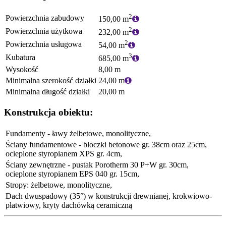
2
Powierzchnia zabudowy
150,00 m
2
Powierzchnia użytkowa
232,00 m
2
Powierzchnia usługowa
54,00 m
3
Kubatura
685,00 m
Wysokość
8,00 m
Minimalna szerokość działki
24,00 m
Minimalna długość działki
20,00 m
Konstrukcja obiektu:
Fundamenty - ławy żelbetowe, monolityczne,
Ściany fundamentowe - bloczki betonowe gr. 38cm oraz 25cm,
ocieplone styropianem XPS gr. 4cm,
Ściany zewnętrzne - pustak Porotherm 30 P+W gr. 30cm,
ocieplone styropianem EPS 040 gr. 15cm,
Stropy: żelbetowe, monolityczne,
Dach dwuspadowy (35°) w konstrukcji drewnianej, krokwiowo-
płatwiowy, kryty dachówką ceramiczną