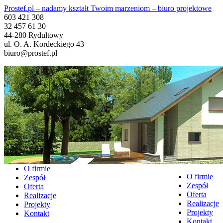
Prostef.pl – nadamy kształt Twoim marzeniom – biuro projektowe
603 421 308
32 457 61 30
44-280 Rydułtowy
ul. O. A. Kordeckiego 43
biuro@prostef.pl
O firmie
O firmie
Zespół
Zespół
Oferta
Oferta
Realizacje
Realizacje
Projekty
Projekty
Kontakt
Kontakt