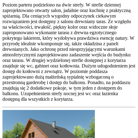
Poziom parteru podzielono na dwie strefy. W strefie dziennej
zaprojektowano otwarty salon, jadalnie oraz kuchnię z praktyczną
spiżarnią. Dla ceniących wygodny odpoczynek ciekawym
rozwiązaniem jest dostępny z salonu drewniany taras. Ze względu
na właściwości, trwałość, piękny kolor oraz widoczne słoje
zaproponowano wykonanie tarasu z drewna egzotycznego
pokrytego lakierem, który wydobywa prawdziwa esencję natury. W
przyrodę idealnie wkomponuje się, także okładzina z paneli
drewnianych. Jako ochronę przed niesprzyjającymi warunkami
atmosferycznymi zaprojektowano zadaszenie wejścia do budynku
oraz tarasu. W drugiej wydzielonej strefie dostępnej z korytarza
znajduje się wc, gabinet oraz kotłownia. Dużym udogodnieniem jest
dostęp do kotłowni z zewnątrz. W poziomie poddasza
zaprojektowano dużą małżeńską sypialnię wzbogaconą o
przestronną garderobę i dostęp do balkonu. Ponadto, na poddaszu
znajdują się 2 dodatkowe pokoje, w tym jeden z dostępem do
balkonu. Uzupełnieniem strefy nocnej jest wc oraz łazienka
dostępną dla wszystkich z korytarza.