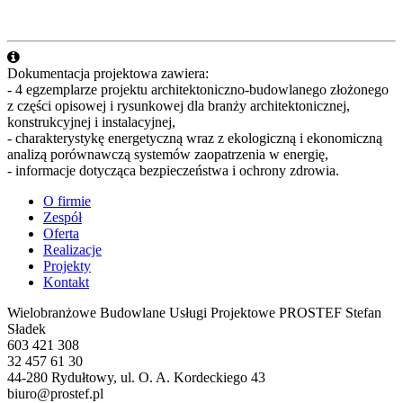
Dokumentacja projektowa zawiera:
- 4 egzemplarze projektu architektoniczno-budowlanego złożonego
z części opisowej i rysunkowej dla branży architektonicznej,
konstrukcyjnej i instalacyjnej,
- charakterystykę energetyczną wraz z ekologiczną i ekonomiczną
analizą porównawczą systemów zaopatrzenia w energię,
- informacje dotycząca bezpieczeństwa i ochrony zdrowia.
O firmie
Zespół
Oferta
Realizacje
Projekty
Kontakt
Wielobranżowe Budowlane Usługi Projektowe PRO
STEF
Stefan
Sładek
603 421 308
32 457 61 30
44-280 Rydułtowy, ul. O. A. Kordeckiego 43
biuro@prostef.pl