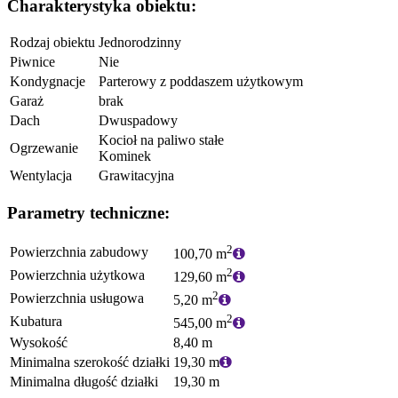
Charakterystyka obiektu:
Rodzaj obiektu
Jednorodzinny
Piwnice
Nie
Kondygnacje
Parterowy z poddaszem użytkowym
Garaż
brak
Dach
Dwuspadowy
Kocioł na paliwo stałe
Ogrzewanie
Kominek
Wentylacja
Grawitacyjna
Parametry techniczne:
2
Powierzchnia zabudowy
100,70 m
2
Powierzchnia użytkowa
129,60 m
2
Powierzchnia usługowa
5,20 m
2
Kubatura
545,00 m
Wysokość
8,40 m
Minimalna szerokość działki
19,30 m
Minimalna długość działki
19,30 m