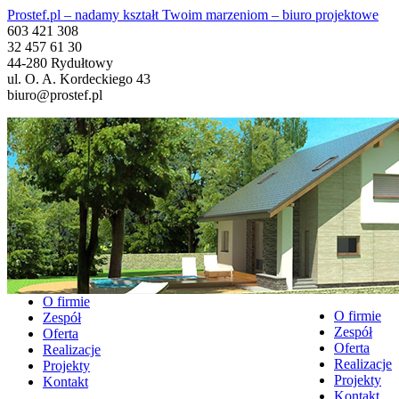
Prostef.pl – nadamy kształt Twoim marzeniom – biuro projektowe
603 421 308
32 457 61 30
44-280 Rydułtowy
ul. O. A. Kordeckiego 43
biuro@prostef.pl
O firmie
O firmie
Zespół
Zespół
Oferta
Oferta
Realizacje
Realizacje
Projekty
Projekty
Kontakt
Kontakt