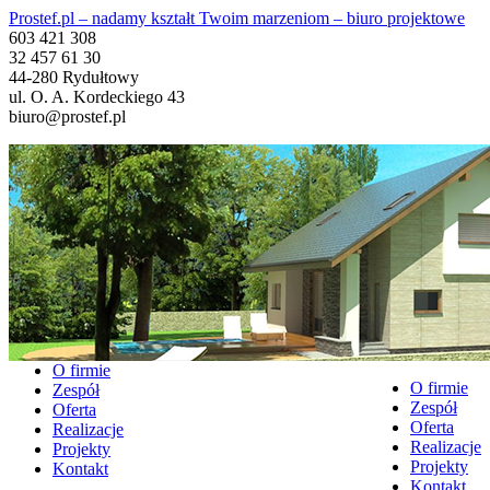
Prostef.pl – nadamy kształt Twoim marzeniom – biuro projektowe
603 421 308
32 457 61 30
44-280 Rydułtowy
ul. O. A. Kordeckiego 43
biuro@prostef.pl
O firmie
O firmie
Zespół
Zespół
Oferta
Oferta
Realizacje
Realizacje
Projekty
Projekty
Kontakt
Kontakt