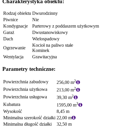
Charakterystyka obiektu:
Rodzaj obiektu
Dwurodzinny
Piwnice
Nie
Kondygnacje
Parterowy z poddaszem użytkowym
Garaż
Dwustanowiskowy
Dach
Wielospadowy
Kocioł na paliwo stałe
Ogrzewanie
Kominek
Wentylacja
Grawitacyjna
Parametry techniczne:
2
Powierzchnia zabudowy
256,00 m
2
Powierzchnia użytkowa
213,00 m
2
Powierzchnia usługowa
39,30 m
3
Kubatura
1595,00 m
Wysokość
8,45 m
Minimalna szerokość działki
22,00 m
Minimalna długość działki
32,50 m