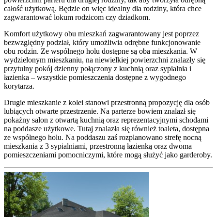
całość użytkową. Będzie on więc idealny dla rodziny, która chce
zagwarantować lokum rodzicom czy dziadkom.
Komfort użytkowy obu mieszkań zagwarantowany jest poprzez
bezwzględny podział, który umożliwia odrębne funkcjonowanie
obu rodzin. Ze wspólnego holu dostępne są oba mieszkania. W
wydzielonym mieszkaniu, na niewielkiej powierzchni znalazły się
przytulny pokój dzienny połączony z kuchnią oraz sypialnia i
łazienka – wszystkie pomieszczenia dostępne z wygodnego
korytarza.
Drugie mieszkanie z kolei stanowi przestronną propozycję dla osób
lubiących otwarte przestrzenie. Na parterze bowiem znalazł się
pokaźny salon z otwartą kuchnią oraz reprezentacyjnymi schodami
na poddasze użytkowe. Tutaj znalazła się również toaleta, dostępna
ze wspólnego holu. Na poddaszu zaś rozplanowano strefę nocną
mieszkania z 3 sypialniami, przestronną łazienką oraz dwoma
pomieszczeniami pomocniczymi, które mogą służyć jako garderoby.