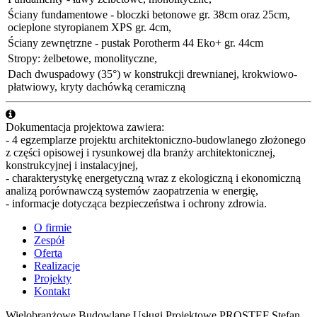
Ściany fundamentowe - bloczki betonowe gr. 38cm oraz 25cm,
ocieplone styropianem XPS gr. 4cm,
Ściany zewnętrzne - pustak Porotherm 44 Eko+ gr. 44cm
Stropy: żelbetowe, monolityczne,
Dach dwuspadowy (35°) w konstrukcji drewnianej, krokwiowo-
płatwiowy, kryty dachówką ceramiczną
Dokumentacja projektowa zawiera:
- 4 egzemplarze projektu architektoniczno-budowlanego złożonego
z części opisowej i rysunkowej dla branży architektonicznej,
konstrukcyjnej i instalacyjnej,
- charakterystykę energetyczną wraz z ekologiczną i ekonomiczną
analizą porównawczą systemów zaopatrzenia w energię,
- informacje dotycząca bezpieczeństwa i ochrony zdrowia.
O firmie
Zespół
Oferta
Realizacje
Projekty
Kontakt
Wielobranżowe Budowlane Usługi Projektowe PRO
STEF
Stefan