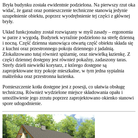
Bryła budynku została ewidentnie podzielona. Na pierwszy rzut oka
widać, że garaż oraz pomieszczenie techniczne stanowią jedynie
uzupełnienie obiektu, poprzez wyodrębnienie tej części z głównej
bryły.
Układ funkcjonalny został rozwiązany w myśl zasady – ergonomia
w parze z wygodą. Budynek wyraźnie podzielono na strefę dzienną
i nocną. Część dzienna stanowiąca otwartą część obiektu składa się
z kuchni oraz przestronnego pokoju dziennego z jadalnią.
Zlokalizowano tutaj również spiżarnię, oraz niewielką łazienkę. Z
części dziennej dostępny jest również pokaźny, zadaszony taras.
Strefy dzieli niewielki korytarz, z którego dostępne są
zaprojektowane trzy pokoje mieszkalne, w tym jedna sypialnia
małżeńska oraz przestronna łazienka.
Pomieszczenie kotła dostępne jest z posesji, co ułatwia obsługę
techniczną. Również wydzielone miejsce składowania opału i
umożliwienie jego zrzutu poprzez zaprojektowano okienko stanowi
spore udogodnienie.