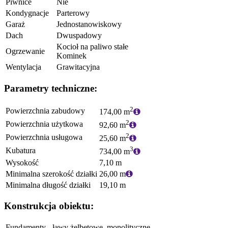
Piwnice
Nie
Kondygnacje
Parterowy
Garaż
Jednostanowiskowy
Dach
Dwuspadowy
Kocioł na paliwo stałe
Ogrzewanie
Kominek
Wentylacja
Grawitacyjna
Parametry techniczne:
2
Powierzchnia zabudowy
174,00 m
2
Powierzchnia użytkowa
92,60 m
2
Powierzchnia usługowa
25,60 m
3
Kubatura
734,00 m
Wysokość
7,10 m
Minimalna szerokość działki
26,00 m
Minimalna długość działki
19,10 m
Konstrukcja obiektu:
Fundamenty - ławy żelbetowe, monolityczne,