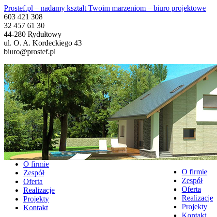
Prostef.pl – nadamy kształt Twoim marzeniom – biuro projektowe
603 421 308
32 457 61 30
44-280 Rydułtowy
ul. O. A. Kordeckiego 43
biuro@prostef.pl
O firmie
O firmie
Zespół
Zespół
Oferta
Oferta
Realizacje
Realizacje
Projekty
Projekty
Kontakt
Kontakt