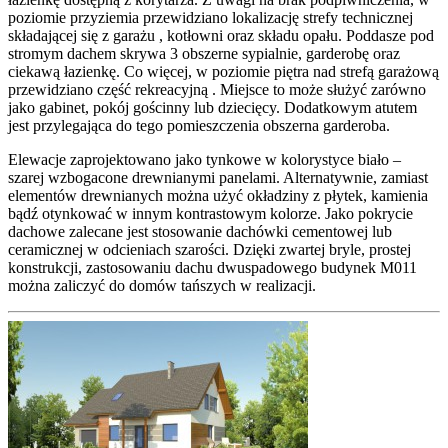
poziomie przyziemia przewidziano lokalizację strefy technicznej
składającej się z garażu , kotłowni oraz składu opału. Poddasze pod
stromym dachem skrywa 3 obszerne sypialnie, garderobę oraz
ciekawą łazienkę. Co więcej, w poziomie piętra nad strefą garażową
przewidziano część rekreacyjną . Miejsce to może służyć zarówno
jako gabinet, pokój gościnny lub dziecięcy. Dodatkowym atutem
jest przylegająca do tego pomieszczenia obszerna garderoba.
Elewacje zaprojektowano jako tynkowe w kolorystyce biało –
szarej wzbogacone drewnianymi panelami. Alternatywnie, zamiast
elementów drewnianych można użyć okładziny z płytek, kamienia
bądź otynkować w innym kontrastowym kolorze. Jako pokrycie
dachowe zalecane jest stosowanie dachówki cementowej lub
ceramicznej w odcieniach szarości. Dzięki zwartej bryle, prostej
konstrukcji, zastosowaniu dachu dwuspadowego budynek M011
można zaliczyć do domów tańszych w realizacji.