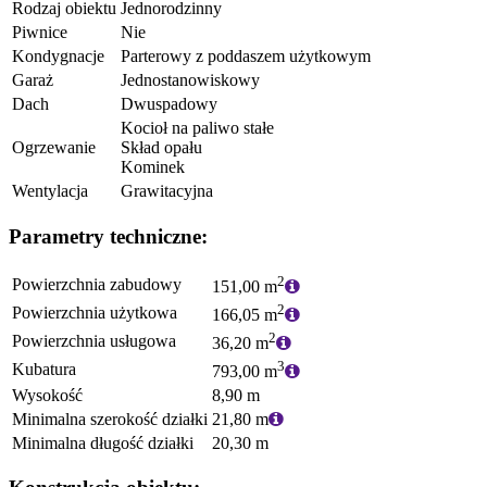
Rodzaj obiektu
Jednorodzinny
Piwnice
Nie
Kondygnacje
Parterowy z poddaszem użytkowym
Garaż
Jednostanowiskowy
Dach
Dwuspadowy
Kocioł na paliwo stałe
Ogrzewanie
Skład opału
Kominek
Wentylacja
Grawitacyjna
Parametry techniczne:
2
Powierzchnia zabudowy
151,00 m
2
Powierzchnia użytkowa
166,05 m
2
Powierzchnia usługowa
36,20 m
3
Kubatura
793,00 m
Wysokość
8,90 m
Minimalna szerokość działki
21,80 m
Minimalna długość działki
20,30 m