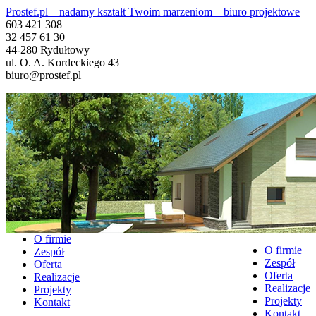
Prostef.pl – nadamy kształt Twoim marzeniom – biuro projektowe
603 421 308
32 457 61 30
44-280 Rydułtowy
ul. O. A. Kordeckiego 43
biuro@prostef.pl
O firmie
O firmie
Zespół
Zespół
Oferta
Oferta
Realizacje
Realizacje
Projekty
Projekty
Kontakt
Kontakt