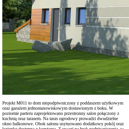
Projekt M011 to dom niepodpiwniczony z poddaszem użytkowym
oraz garażem jednostanowiskowym dostawionym z boku. W
poziomie parteru zaprojektowano przestronny salon połączony z
kuchnią oraz tarasem. Na taras ogrodowy prowadzi dwudzielne
okno balkonowe. Obok salonu usytuowano dodatkowy pokój oraz
łazienkę dostępną z korytarza. Z uwagi na brak podpiwniczenia, w