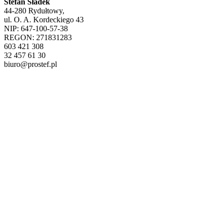
Stefan Sładek
44-280 Rydułtowy,
ul. O. A. Kordeckiego 43
NIP: 647-100-57-38
REGON: 271831283
603 421 308
32 457 61 30
biuro@prostef.pl