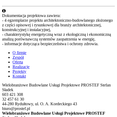
Dokumentacja projektowa zawiera:
- 4 egzemplarze projektu architektoniczno-budowlanego złożonego
z części opisowej i rysunkowej dla branży architektonicznej,
konstrukcyjnej i instalacyjnej,
- charakterystykę energetyczną wraz z ekologiczną i ekonomiczną
analizą porównawczą systemów zaopatrzenia w energię,
- informacje dotycząca bezpieczeństwa i ochrony zdrowia.
O firmie
Zespół
Oferta
Realizacje
Projekty
Kontakt
Wielobranżowe Budowlane Usługi Projektowe PRO
STEF
Stefan
Sładek
603 421 308
32 457 61 30
44-280 Rydułtowy, ul. O. A. Kordeckiego 43
biuro@prostef.pl
Wielobranżowe Budowlane Usługi Projektowe PROSTEF